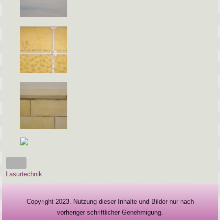
Lasurtechnik
Copyright 2023. Nutzung dieser Inhalte und Bilder nur nach
vorheriger schriftlicher Genehmigung.