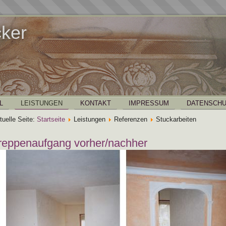
cker
L
LEISTUNGEN
KONTAKT
IMPRESSUM
DATENSCHU
tuelle Seite:
Startseite
Leistungen
Referenzen
Stuckarbeiten
reppenaufgang vorher/nachher