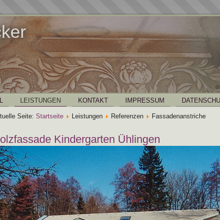
cker
L
LEISTUNGEN
KONTAKT
IMPRESSUM
DATENSCHU
tuelle Seite:
Startseite
Leistungen
Referenzen
Fassadenanstriche
olzfassade Kindergarten Ühlingen